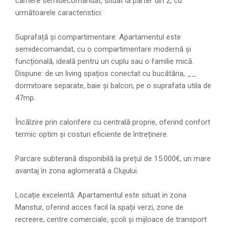
camere semidecomandat, situat la parter din 2, cu
următoarele caracteristici:
Suprafață și compartimentare: Apartamentul este
semidecomandat, cu o compartimentare modernă și
funcțională, ideală pentru un cuplu sau o familie mică.
Dispune: de un living spațios conectat cu bucătăria, __
dormitoare separate, baie și balcon, pe o suprafata utila de
47mp.
Încălzire prin calorifere cu centrală proprie, oferind confort
termic optim și costuri eficiente de întreținere.
Parcare subterană disponibilă la prețul de 15.000€, un mare
avantaj în zona aglomerată a Clujului.
Locație excelentă: Apartamentul este situat in zona
Manstur, oferind acces facil la spații verzi, zone de
recreere, centre comerciale, școli și mijloace de transport