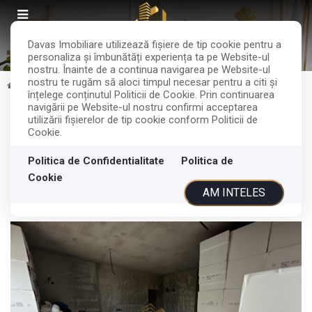
Davas Imobiliare utilizează fişiere de tip cookie pentru a
personaliza și îmbunătăți experiența ta pe Website-ul
nostru. Înainte de a continua navigarea pe Website-ul
nostru te rugăm să aloci timpul necesar pentru a citi și
Vanzare
Apartamente
Cluj-Napoca
Manastur
înțelege conținutul Politicii de Cookie. Prin continuarea
navigării pe Website-ul nostru confirmi acceptarea
Apartament 2 camere de vanzare |
utilizării fişierelor de tip cookie conform Politicii de
Cookie.
Manastur | Terasa 80mp
Politica de Confidentialitate
Politica de
Cookie
Cluj-Napoca, Manastur
143.000€
AM INTELES
ID: P203560
284