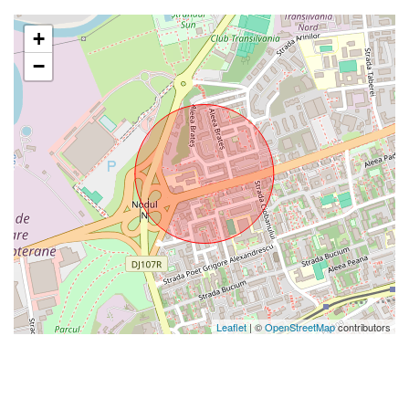
+
−
Leaflet
| ©
OpenStreetMap
contributors