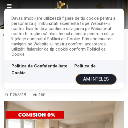
Davas Imobiliare utilizează fişiere de tip cookie pentru a
personaliza și îmbunătăți experiența ta pe Website-ul
nostru. Înainte de a continua navigarea pe Website-ul
nostru te rugăm să aloci timpul necesar pentru a citi și
Vanzare
Apartamente
Cluj-Napoca
Manastur
înțelege conținutul Politicii de Cookie. Prin continuarea
navigării pe Website-ul nostru confirmi acceptarea
Comision 0% | Apartament cu 2
utilizării fişierelor de tip cookie conform Politicii de
Cookie.
camere | priveliste panoramica |
West City Tower
Politica de Confidentialitate
Politica de
Cookie
AM INTELES
Cluj-Napoca, Manastur
151.500€
ID: P265319
160