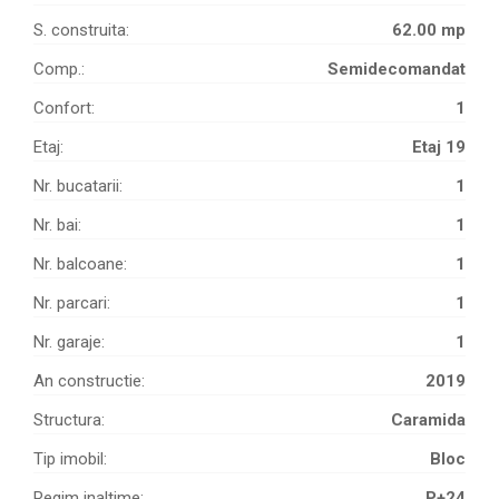
S. construita:
62.00 mp
Comp.:
Semidecomandat
Confort:
1
Etaj:
Etaj 19
Nr. bucatarii:
1
Nr. bai:
1
Nr. balcoane:
1
Nr. parcari:
1
Nr. garaje:
1
An constructie:
2019
Structura:
Caramida
Tip imobil:
Bloc
Regim inaltime:
P+24