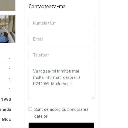
Contacteaza-ma
1
1
1
1
1990
Sunt de acord cu prelucrarea
amida
datelor
Bloc