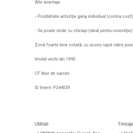
Alte avantaje:
- Posibilitate achiziție garaj individual (contra cos
- Se poate vinde cu chiriași (ideal pentru investiție)
Zonă foarte bine cotată, cu acces rapid către punc
Imobil vechi din 1990.
CF liber de sarcini.
ID Intern: P244059
Utilitati
Finisaj