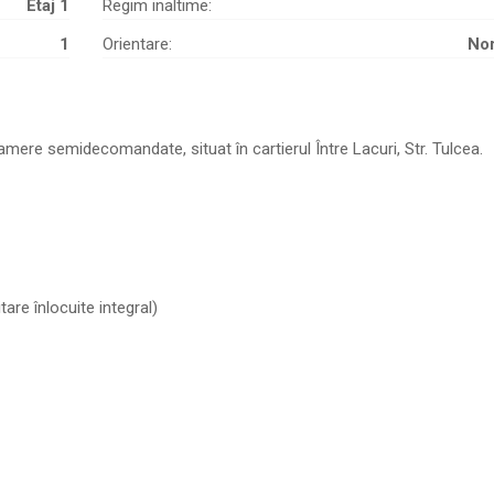
Etaj 1
Regim inaltime:
1
Orientare:
Nor
mere semidecomandate, situat în cartierul Între Lacuri, Str. Tulcea.
tare înlocuite integral)