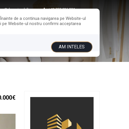
ice@davasimobiliare.ro
+40 758 026 321
. Înainte de a continua navigarea pe Website-ul
ării pe Website-ul nostru confirmi acceptarea
UITA
CONTACT
AM INTELES
0.000€