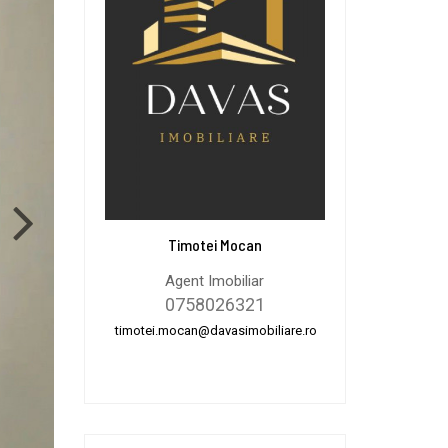
Timotei Mocan
Agent Imobiliar
0758026321
timotei.mocan@davasimobiliare.ro