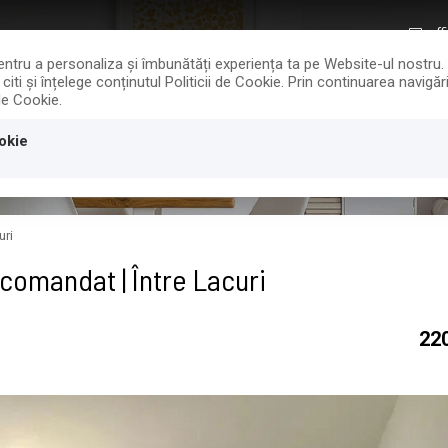
off
 pentru a personaliza și îmbunătăți experiența ta pe Website-ul nostru
iti și înțelege conținutul Politicii de Cookie. Prin continuarea navig
 de Cookie.
CALCULATOR TAXE
EVALUARE GRAT
okie
uri
omandat | Între Lacuri
22