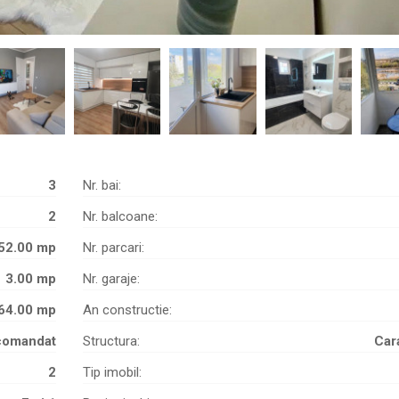
3
Nr. bai:
2
Nr. balcoane:
52.00 mp
Nr. parcari:
3.00 mp
Nr. garaje:
64.00 mp
An constructie:
comandat
Structura:
Car
2
Tip imobil: