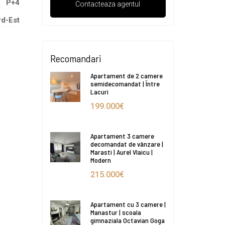
P+4
d-Est
Recomandari
Apartament de 2 camere
semidecomandat | Între
Lacuri
199.000€
Apartament 3 camere
decomandat de vânzare |
Marasti | Aurel Vlaicu |
Modern
215.000€
Apartament cu 3 camere |
Manastur | scoala
gimnaziala Octavian Goga