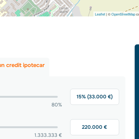
Leaflet
| ©
OpenStreetMap
co