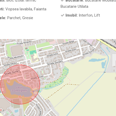
tii:
Bloc izolat termic
Bucatarie:
Bucatarie Mobilata
Bucatarie Utilata
ti:
Vopsea lavabila, Faianta
Imobil:
Interfon, Lift
ele:
Parchet, Gresie