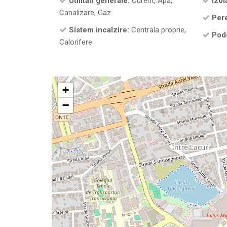
Utilitati generale:
Curent, Apa,
Izola
Canalizare, Gaz
Pere
Sistem incalzire:
Centrala proprie,
Pod
Calorifere
+
−