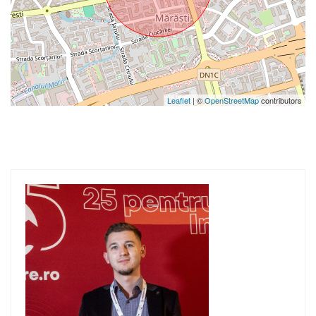
Leaflet
| ©
OpenStreetMap
contributors