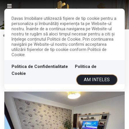
Davas Imobiliare utilizează fişiere de tip cookie pentru a
personaliza și îmbunătăți experiența ta pe Website-ul
nostru. Înainte de a continua navigarea pe Website-ul
nostru te rugăm să aloci timpul necesar pentru a citi și
Vanzare
Apartamente
Cluj-Napoca
Marasti
înțelege conținutul Politicii de Cookie. Prin continuarea
navigării pe Website-ul nostru confirmi acceptarea
Apartament cu 3 camere | Marasti |
utilizării fişierelor de tip cookie conform Politicii de
Cookie.
Bucuresti
Politica de Confidentialitate
Politica de
Cookie
Cluj-Napoca, Marasti
225.000€
AM INTELES
ID: P205942
306