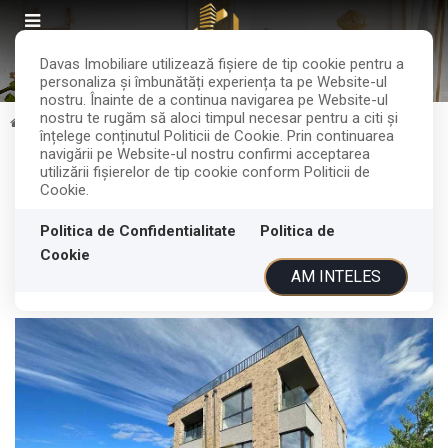
Davas Imobiliare utilizează fişiere de tip cookie pentru a
personaliza și îmbunătăți experiența ta pe Website-ul
nostru. Înainte de a continua navigarea pe Website-ul
nostru te rugăm să aloci timpul necesar pentru a citi și
Vanzare
Case
Cluj-Napoca
Borhanci
înțelege conținutul Politicii de Cookie. Prin continuarea
navigării pe Website-ul nostru confirmi acceptarea
Duplex de vanzare | Borhanci |
utilizării fişierelor de tip cookie conform Politicii de
Cookie.
Semifinisat
Politica de Confidentialitate
Politica de
Cookie
Cluj-Napoca, Borhanci
459.000€
AM INTELES
ID: P181031
420