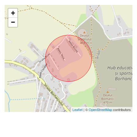
+
−
Leaflet
| ©
OpenStreetMap
contributors