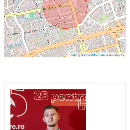
Leaflet
| ©
OpenStreetMap
contributors