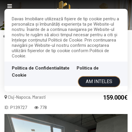
Davas Imobiliare utilizează fişiere de tip cookie pentru a
personaliza și îmbunătăți experiența ta pe Website-ul
nostru. Înainte de a continua navigarea pe Website-ul
nostru te rugăm să aloci timpul necesar pentru a citi și
Vanzare
Apartamente
Cluj-Napoca
Marasti
înțelege conținutul Politicii de Cookie. Prin continuarea
VANDUT
navigării pe Website-ul nostru confirmi acceptarea
utilizării fişierelor de tip cookie conform Politicii de
Acest anunt nu mai este activ !
Cookie.
Apartament cu 3 camere | Marasti |
Politica de Confidentialitate
Politica de
Cookie
bloc nou | terasa generoasa
AM INTELES
Cluj-Napoca, Marasti
159.000€
ID: P139727
778