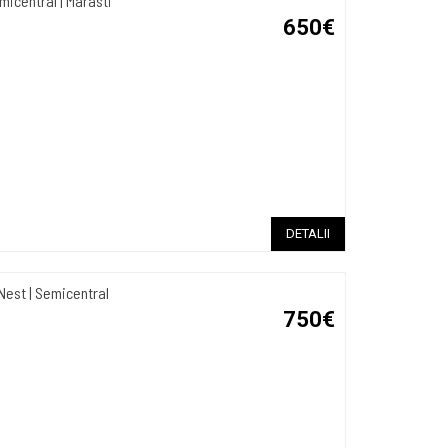
icentral | Marasti
650€
DETALII
est | Semicentral
750€