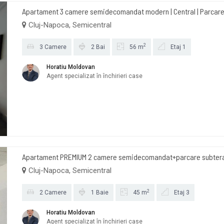
Apartament 3 camere semidecomandat modern | Central | Parcar
Cluj-Napoca, Semicentral
2
3 Camere
2 Bai
56 m
Etaj 1
Horatiu Moldovan
Agent specializat în închirieri case
Apartament PREMIUM 2 camere semidecomandat+parcare subterana
Cluj-Napoca, Semicentral
2
2 Camere
1 Baie
45 m
Etaj 3
Horatiu Moldovan
Agent specializat în închirieri case