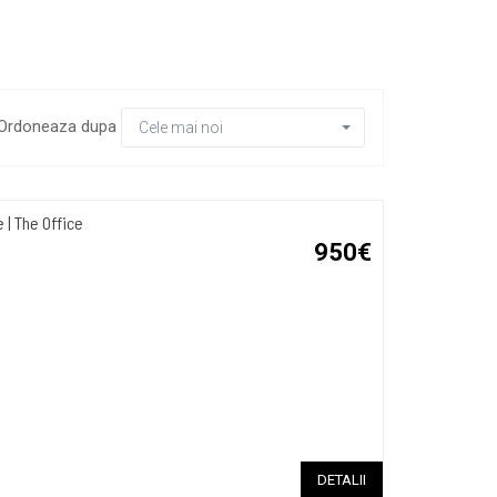
Ordoneaza dupa
Cele mai noi
| The Office
950€
DETALII