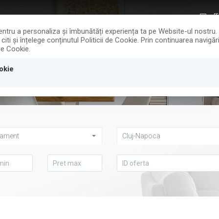
off
 pentru a personaliza și îmbunătăți experiența ta pe Website-ul nostru
iti și înțelege conținutul Politicii de Cookie. Prin continuarea navig
 de Cookie.
CALCULATOR TAXE
EVALUARE GRAT
okie
tament
Cluj-Napoca