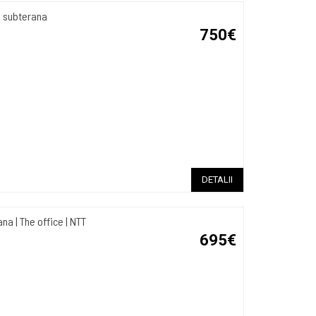
e subterana
750€
DETALII
 | The office | NTT
695€