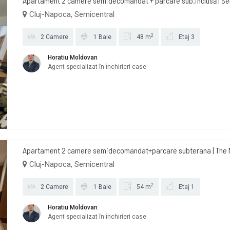
Apartament 2 camere semidecomandat + parcare sub.inclusă | Sem
Cluj-Napoca, Semicentral
2
2 Camere
1 Baie
48 m
Etaj 3
Horatiu Moldovan
Agent specializat în închirieri case
Apartament 2 camere semidecomandat+parcare subterana | The N
Cluj-Napoca, Semicentral
2
2 Camere
1 Baie
54 m
Etaj 1
Horatiu Moldovan
Agent specializat în închirieri case