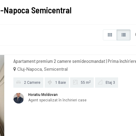
uj-Napoca Semicentral
Apartament premium 2 camere semideocmandat | Prima închiriere 
Cluj-Napoca, Semicentral
2
2 Camere
1 Baie
55 m
Etaj 3
Horatiu Moldovan
Agent specializat în închirieri case