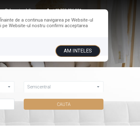
ice@davasimobiliare.ro
+40 758 026 321
. Înainte de a continua navigarea pe Website-ul
ării pe Website-ul nostru confirmi acceptarea
UITA
CONTACT
AM INTELES
Semicentral