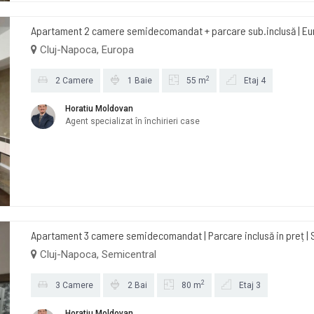
Apartament 2 camere semidecomandat + parcare sub.inclusă | Eu
Cluj-Napoca, Europa
2
2 Camere
1 Baie
55 m
Etaj 4
Horatiu Moldovan
Agent specializat în închirieri case
Apartament 3 camere semidecomandat | Parcare inclusă in preț | 
Cluj-Napoca, Semicentral
2
3 Camere
2 Bai
80 m
Etaj 3
Horatiu Moldovan