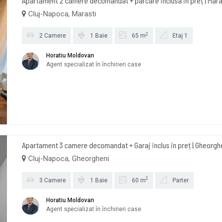
Apartament 2 camere decomandat + parcare inclusa in preț | Maras
Cluj-Napoca, Marasti
2
2 Camere
1 Baie
65 m
Etaj 1
Horatiu Moldovan
Agent specializat în închirieri case
Apartament 3 camere decomandat + Garaj inclus in preț | Gheorgh
Cluj-Napoca, Gheorgheni
2
3 Camere
1 Baie
60 m
Parter
Horatiu Moldovan
Agent specializat în închirieri case