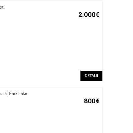
reț
2.000€
DETALII
să | Park Lake
800€