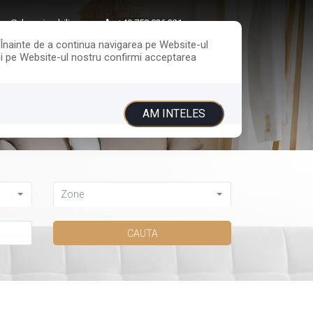
ice@davasimobiliare.ro
+40 758 026 321
. Înainte de a continua navigarea pe Website-ul
ării pe Website-ul nostru confirmi acceptarea
UITA
CONTACT
AM INTELES
Zone