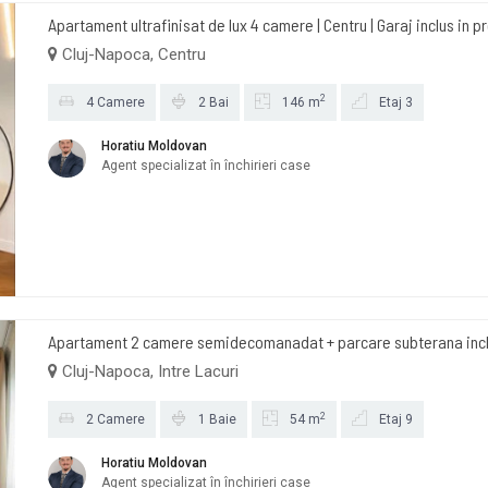
Apartament ultrafinisat de lux 4 camere | Centru | Garaj inclus in p
Cluj-Napoca, Centru
2
4 Camere
2 Bai
146 m
Etaj 3
Horatiu Moldovan
Agent specializat în închirieri case
Apartament 2 camere semidecomanadat + parcare subterana inclu
Cluj-Napoca, Intre Lacuri
2
2 Camere
1 Baie
54 m
Etaj 9
Horatiu Moldovan
Agent specializat în închirieri case