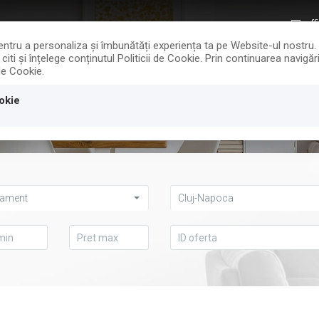
off
 pentru a personaliza și îmbunătăți experiența ta pe Website-ul nostru
iti și înțelege conținutul Politicii de Cookie. Prin continuarea navig
 de Cookie.
CALCULATOR TAXE
EVALUARE GRAT
okie
tament
Cluj-Napoca