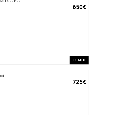
ti | Bloc Nou
650€
DETALII
eni
725€