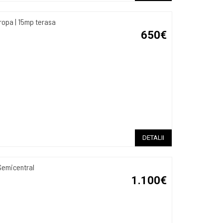
ropa | 15mp terasa
650€
DETALII
Semicentral
1.100€